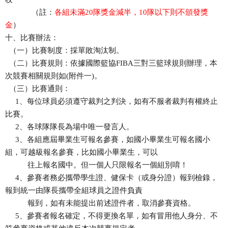
（註：
各組未滿20隊獎金減半，10隊以下則不頒發獎
金
）
十、比賽辦法：
（一）比賽制度：採單敗淘汰制。
（二）比賽規則：依據國際籃協FIBA三對三籃球規則辦理，本
次競賽相關規則如(附件一)。
（三）比賽通則：
1、每位球員必須遵守裁判之判決，如有不服者裁判有權終止
比賽。
2、各球隊隊長為場中唯一發言人。
3、各組應屆畢業生可報名參賽，如國小畢業生可報名國小
組，可越級報名參賽，比如國小畢業生，可以
往上報名國中。但一個人只限報名一個組別唷！
4、參賽者務必攜帶學生證、健保卡（或身分證）報到檢錄，
報到統一由隊長攜帶全組球員之證件負責
報到，如有未能提出前述證件者，取消參賽資格。
5、參賽者報名確定，不得更換名單，如有冒用他人身分、不