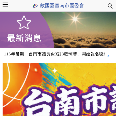
救國團臺南市團委會
115年暑期「台南市議長盃3對3籃球賽」開始報名囉!