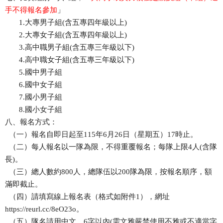
手不得報名參加
」
1.大專男子組(含五專四年級以上)
2.大專女子組(含五專四年級以上)
3.高中職男子組(含五專三年級以下)
4.高中職女子組(含五專三年級以下)
5.國中男子組
6.國中女子組
7.國小男子組
8.國小女子組
八、報名方式：
（一）報名自即日起至115年6月26日（星期五）17時止。
（二）每人報名以一隊為限，不得重覆報名；每隊上限4人(含隊
長)。
（三）總人數約800人，總隊伍以200隊為限，按報名順序，額
滿即截止。
（四）請填寫線上報名表（格式如附件1），網址
https://reurl.cc/8eO23o。
（五）隊名請用中文，6字以內(需文雅嚴禁使用不雅或不適當字