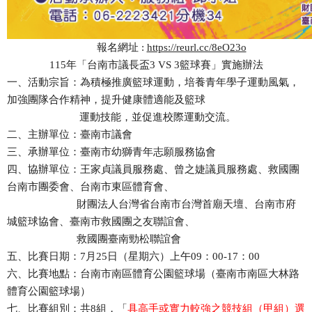
報名網址 :
https://reurl.cc/8eO23o
115年「台南市議長盃3 VS 3籃球賽」實施辦法
一、活動宗旨：為積極推廣籃球運動，培養青年學子運動風氣，
加強團隊合作精神，提升健康體適能及籃球
運動技能，並促進校際運動交流。
二、主辦單位：臺南市議會
三、承辦單位：臺南市幼獅青年志願服務協會
四、協辦單位：王家貞議員服務處、曾之婕議員服務處、救國團
台南市團委會、台南市東區體育會、
財團法人台灣省台南市台灣首廟天壇、台南市府
城籃球協會、臺南市救國團之友聯誼會、
救國團臺南勁松聯誼會
五、比賽日期：7月25日（星期六）上午09：00-17：00
六、比賽地點：台南市南區體育公園籃球場（臺南市南區大林路
體育公園籃球場）
七、比賽組別：共8組，「
具高手或實力較強之競技組（甲組）選