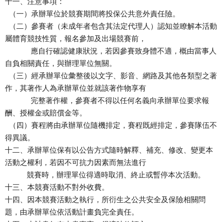
十一、注意事項：
（一）承辦單位於競賽期間將投保公共意外責任險。
（二）參賽者（未成年者包含其法定代理人）認知並瞭解本活動
屬體育競技性質，報名參加及出場競賽前，
應自行確認健康狀況，若因參賽致身體不適，概由當事人
自負相關責任，與辦理單位無關。
（三）經承辦單位彙整後以文字、影音、網路及其他各類型之著
作，其著作人為承辦單位並就該著作物享有
完整著作權，參賽者不得以任何名義向承辦單位要求報
酬、授權金或賠償金等。
（四）賽程將由承辦單位隨機排定，賽程既經排定，參賽隊伍不
得異議。
十二、承辦單位保有以公告方式隨時解釋、補充、修改、變更本
活動之權利，若因不可抗力因素而無法進行
競賽時，辦理單位得適時取消、終止或暫停本次活動。
十三、本競賽活動不對外收費。
十四、因本競賽活動之執行，所衍生之公共安全及保險相關問
題，由承辦單位依活動計畫負完全責任。