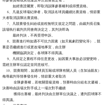
符參賽資格或其他違反本次競賽規定者，
如經查證屬實，即取消該隊參賽權利或得獎資格。
6、凡違反球場紀律者，取消該名球員繼續比賽資格，情節重
大者取消該隊比賽資格。
7、凡競賽發生糾紛或規程無明文規定之問題，由裁判長召集
該場執行裁判共同會商決定之，其判決即為
最終判決，不再受理申訴。
8、競賽進行時如遇不可抗力因素（如天氣劇烈變化等），競
賽是否繼續進行或更改場地事宜，由主辦
機關協調決定，各球隊不得異議。
9、凡排定之賽程不得任意更改，如因重大事故必須變更時，
需經主辦單位認定並同意核可。
10、競賽期間，如遇球員互毆或球隊有關人員（含加油親友）
侮辱裁判等情事發生時，情節重大者取消
全隊參賽權，若攸關晉級資格，預賽時由分組名次遞補，
決賽時由該場次對手或上一場次對手繼續
獲得出賽權，最終判決由主辦單位決議之，遭判罰球隊不
得異議。