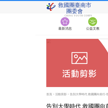
救國團臺南市
團委會
CHINA YOUTH CORPS
最新消息
公益文教
首頁
>
活動剪影
>
告別大學時代 救國團向前行-
告別大學時代 救國團向