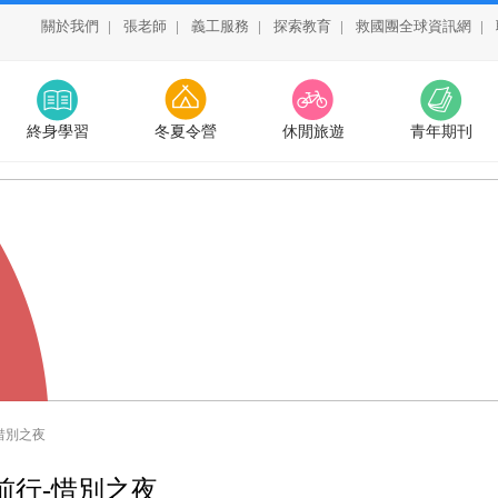
關於我們
|
張老師
|
義工服務
|
探索教育
|
救國團全球資訊網
|
終身學習
冬夏令營
休閒旅遊
青年期刊
惜別之夜
前行-惜別之夜