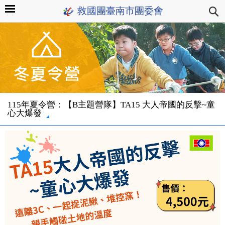
救國團臺南市團委會
115年夏令營：【B主題營隊】TA15 大人帝國的反擊~童
心大爆發