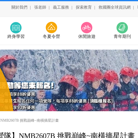
關於我們
|
張老師
|
義工服務
|
探索教育
|
救國團全球資訊網
|
終身學習
冬夏令營
休閒旅遊
青年期刊
NMB2607B 挑戰巔峰~南橫摘星計畫
營隊】NMB2607B 挑戰巔峰~南橫摘星計畫