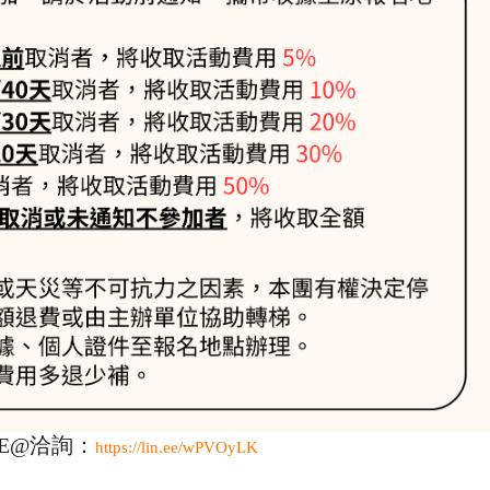
E@洽詢：
https://lin.ee/wPVOyLK