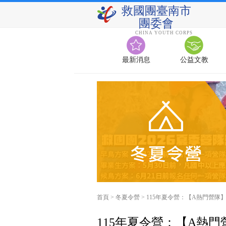
救國團臺南市
團委會
CHINA YOUTH CORPS
最新消息
公益文教
首頁
>
冬夏令營
>
115年夏令營：【A熱門營隊】
115年夏令營：【A熱門